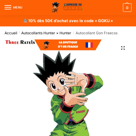
MENU
0
10% dès 50€ d’achat avec le code « GOKU »
Accueil
Autocollants Hunter × Hunter
Autocollant Gon Freecss
/
/