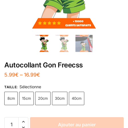
Autocollant Gon Freecss
5.99
€
–
16.99
€
Sélectionne
TAILLE
:
8cm
15cm
20cm
30cm
40cm
Ajouter au panier