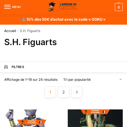
MENU
0
10% dès 50€ d’achat avec le code « GOKU »
Accueil
S.H. Figuarts
/
S.H. Figuarts
FILTRES
Affichage de 1–18 sur 24 résultats
1
2