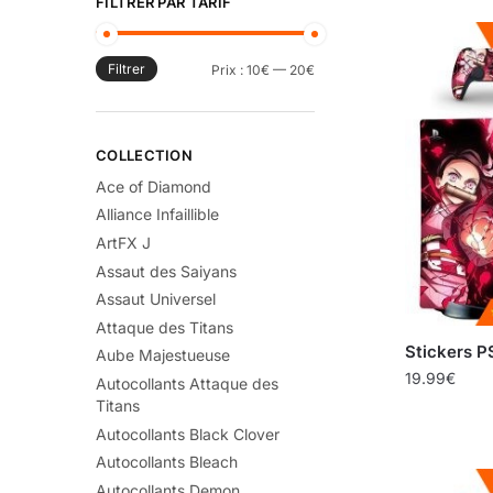
FILTRER PAR TARIF
Filtrer
Prix :
10€
—
20€
COLLECTION
Ace of Diamond
Alliance Infaillible
ArtFX J
Assaut des Saiyans
Assaut Universel
Attaque des Titans
Stickers 
Aube Majestueuse
19.99
€
Autocollants Attaque des
Titans
Autocollants Black Clover
Autocollants Bleach
Autocollants Demon