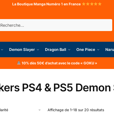
La Boutique Manga Numéro 1 en France
herche
Demon Slayer
Dragon Ball
One Piece
Naru
10% dès 50€ d’achat avec le code « GOKU »
ckers PS4 & PS5 Demon 
Affichage de 1–18 sur 20 résultats