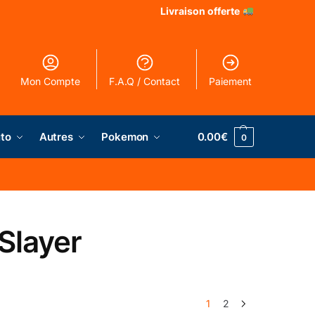
Livraison offerte
Mon Compte
F.A.Q / Contact
Paiement
to
Autres
Pokemon
0.00
€
0
Slayer
1
2