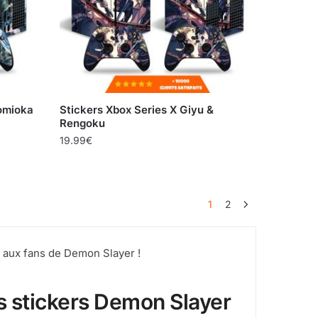
Tomioka
Stickers Xbox Series X Giyu &
Rengoku
19.99
€
1
2
 aux fans de Demon Slayer !
s stickers Demon Slayer