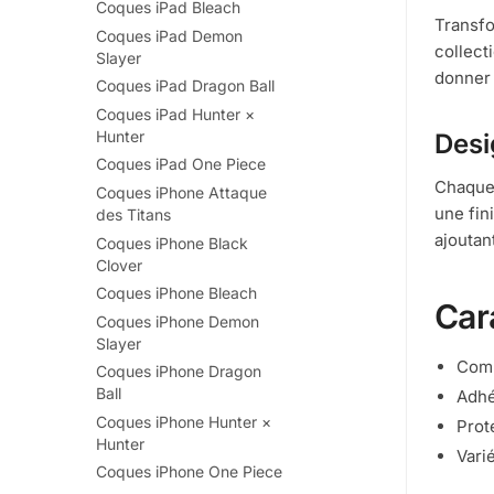
Coques iPad Bleach
Transfo
Coques iPad Demon
collect
Slayer
donner 
Coques iPad Dragon Ball
Coques iPad Hunter ×
Hunter
Desi
Coques iPad One Piece
Chaque 
Coques iPhone Attaque
une fin
des Titans
ajoutan
Coques iPhone Black
Clover
Coques iPhone Bleach
Car
Coques iPhone Demon
Slayer
Comp
Coques iPhone Dragon
Ball
Adhé
Coques iPhone Hunter ×
Prot
Hunter
Vari
Coques iPhone One Piece