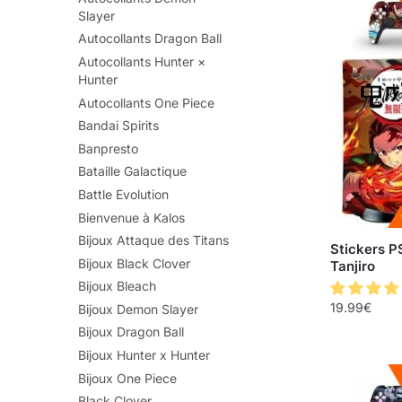
Slayer
Autocollants Dragon Ball
Autocollants Hunter ×
Hunter
Autocollants One Piece
Bandai Spirits
Banpresto
Bataille Galactique
Battle Evolution
Bienvenue à Kalos
Bijoux Attaque des Titans
Stickers P
Bijoux Black Clover
Tanjiro
Bijoux Bleach
19.99
€
Bijoux Demon Slayer
Bijoux Dragon Ball
Bijoux Hunter x Hunter
Bijoux One Piece
Black Clover