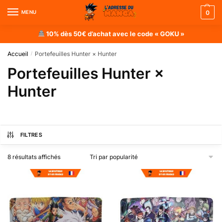
MENU
0
10% dès 50€ d’achat avec le code « GOKU »
Accueil
Portefeuilles Hunter × Hunter
/
Portefeuilles Hunter ×
Hunter
FILTRES
8 résultats affichés