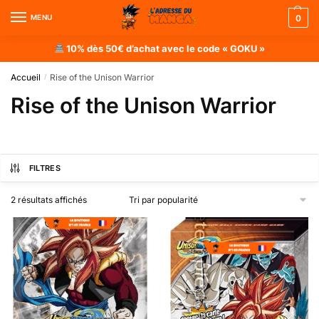
MENU
0
10% dès 50€ d’achat avec le code « GOKU »
Accueil
Rise of the Unison Warrior
/
Rise of the Unison Warrior
FILTRES
2 résultats affichés