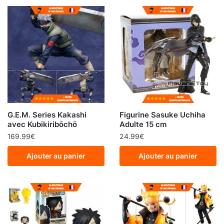
G.E.M. Series Kakashi
Figurine Sasuke Uchiha
avec Kubikiribōchō
Adulte 15 cm
169.99
€
24.99
€
Ajouter au panier
Ajouter au panier