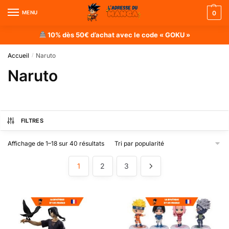
MENU
0
10% dès 50€ d’achat avec le code « GOKU »
Accueil
Naruto
/
Naruto
FILTRES
Affichage de 1–18 sur 40 résultats
1
2
3