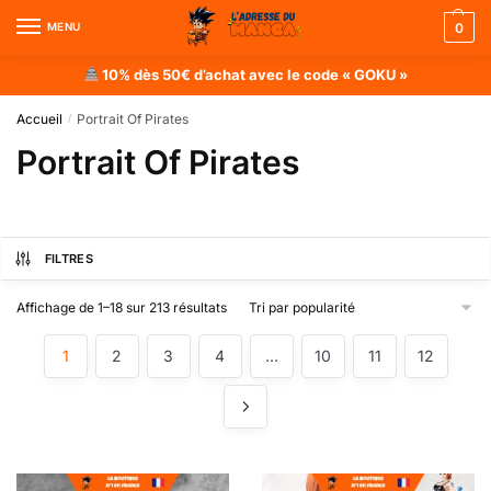
MENU
0
10% dès 50€ d’achat avec le code « GOKU »
Accueil
Portrait Of Pirates
/
Portrait Of Pirates
FILTRES
Affichage de 1–18 sur 213 résultats
1
2
3
4
…
10
11
12