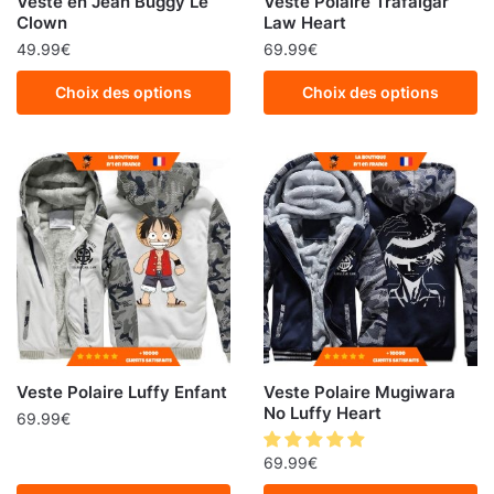
Veste en Jean Buggy Le
Veste Polaire Trafalgar
Clown
Law Heart
49.99
€
69.99
€
Choix des options
Choix des options
Veste Polaire Luffy Enfant
Veste Polaire Mugiwara
No Luffy Heart
69.99
€
69.99
€