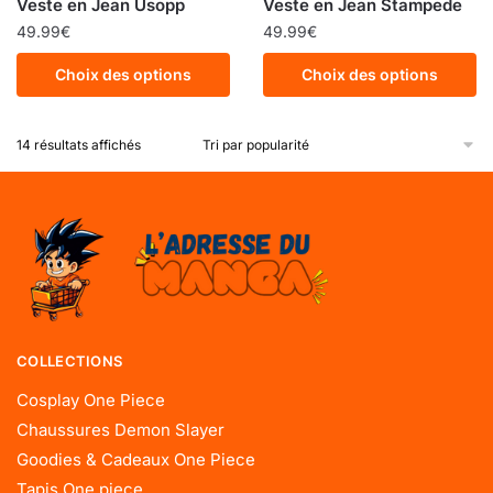
Veste en Jean Usopp
Veste en Jean Stampede
49.99
€
49.99
€
Choix des options
Choix des options
14 résultats affichés
COLLECTIONS
Cosplay One Piece
Chaussures Demon Slayer
Goodies & Cadeaux One Piece
Tapis One piece