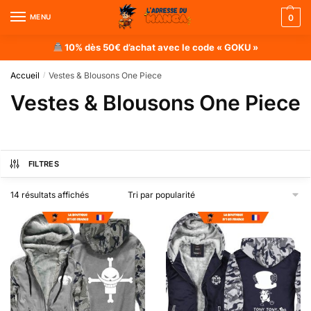
MENU
0
10% dès 50€ d’achat avec le code « GOKU »
Accueil
Vestes & Blousons One Piece
/
Vestes & Blousons One Piece
FILTRES
14 résultats affichés