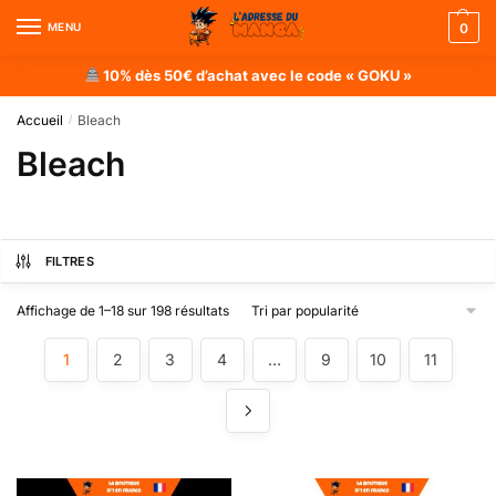
MENU
0
10% dès 50€ d’achat avec le code « GOKU »
Accueil
Bleach
/
Bleach
FILTRES
Affichage de 1–18 sur 198 résultats
1
2
3
4
…
9
10
11