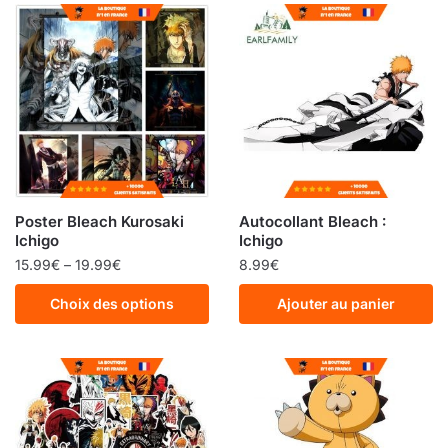
Poster Bleach Kurosaki
Autocollant Bleach :
Ichigo
Ichigo
15.99
€
–
19.99
€
8.99
€
Choix des options
Ajouter au panier