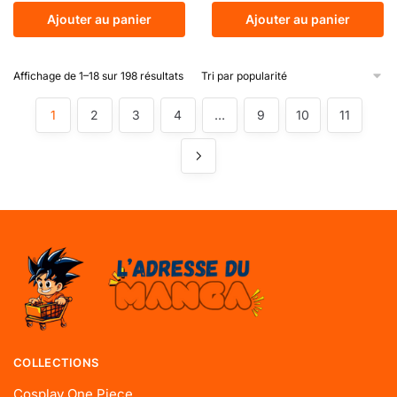
Ajouter au panier
Ajouter au panier
Affichage de 1–18 sur 198 résultats
1
2
3
4
…
9
10
11
COLLECTIONS
Cosplay One Piece