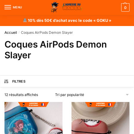
MENU
0
10% dès 50€ d’achat avec le code « GOKU »
Accueil
Coques AirPods Demon Slayer
/
Coques AirPods Demon
Slayer
FILTRES
12 résultats affichés