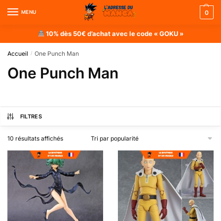
MENU
0
10% dès 50€ d’achat avec le code « GOKU »
Accueil
One Punch Man
/
One Punch Man
FILTRES
10 résultats affichés