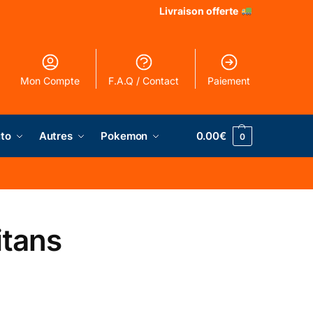
Livraison offerte
Mon Compte
F.A.Q / Contact
Paiement
to
Autres
Pokemon
0.00
€
0
itans