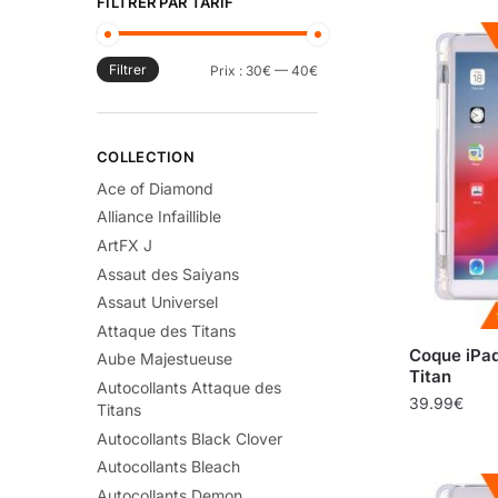
FILTRER PAR TARIF
Filtrer
Prix :
30€
—
40€
COLLECTION
Ace of Diamond
Alliance Infaillible
ArtFX J
Assaut des Saiyans
Assaut Universel
Attaque des Titans
Coque iPad
Aube Majestueuse
Titan
Autocollants Attaque des
39.99
€
Titans
Autocollants Black Clover
Autocollants Bleach
Autocollants Demon