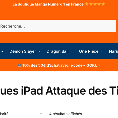
La Boutique Manga Numéro 1 en France
herche
Demon Slayer
Dragon Ball
One Piece
Naru
10% dès 50€ d’achat avec le code « GOKU »
ues iPad Attaque des T
4 résultats affichés