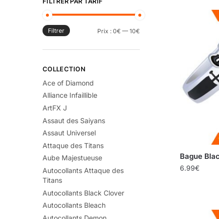
FILTRER PAR TARIF
Filtrer
Prix :
0€
—
10€
COLLECTION
Ace of Diamond
Alliance Infaillible
ArtFX J
Assaut des Saiyans
Assaut Universel
Attaque des Titans
Bague Blac
Aube Majestueuse
6.99
€
Autocollants Attaque des
Titans
Autocollants Black Clover
Autocollants Bleach
Autocollants Demon