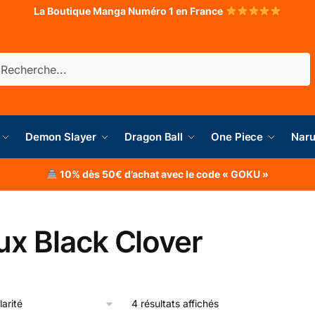
La Boutique Manga Numéro 1 en France
herche
Demon Slayer
Dragon Ball
One Piece
Naru
10% dès 50€ d’achat avec le code « GOKU »
ux Black Clover
4 résultats affichés