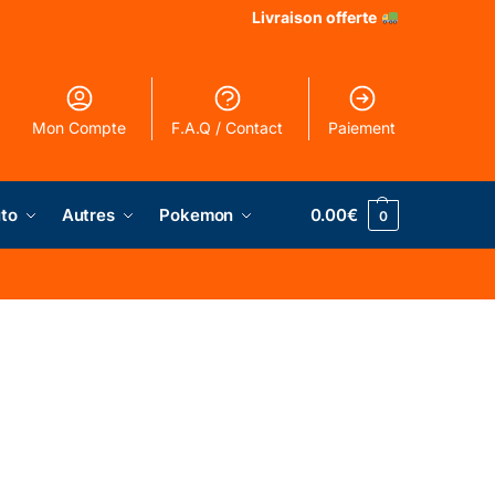
Livraison offerte
Mon Compte
F.A.Q / Contact
Paiement
to
Autres
Pokemon
0.00
€
0