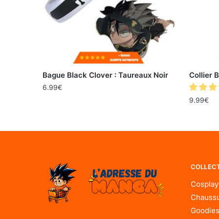
Bague Black Clover : Taureaux Noir
Collier 
6.99
€
9.99
€
COLLEC
Cosplay
Chaussu
Goodies