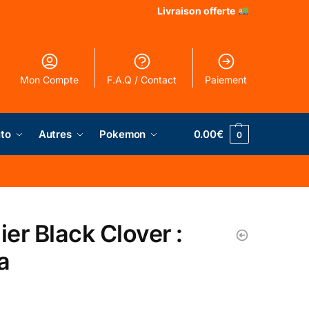
Livraison offerte
Mon Compte
F.A.Q / Contact
Paiement
to
Autres
Pokemon
0.00
€
0
ier Black Clover :
a