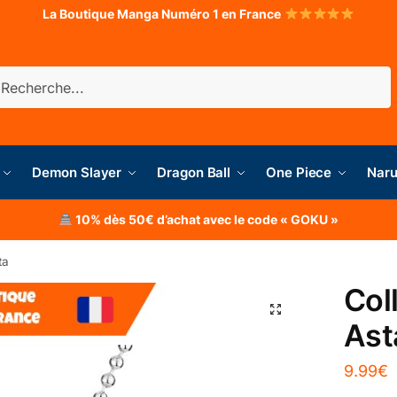
La Boutique Manga Numéro 1 en France
herche
Demon Slayer
Dragon Ball
One Piece
Naru
10% dès 50€ d’achat avec le code « GOKU »
ta
Coll
Ast
9.99
€