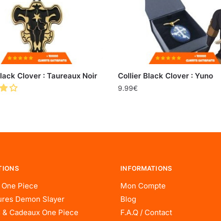
Black Clover : Taureaux Noir
Collier Black Clover : Yuno
9.99
€
TIONS
INFORMATIONS
 One Piece
Mon Compte
res Demon Slayer
Blog
 & Cadeaux One Piece
F.A.Q / Contact