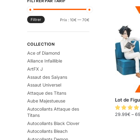
FILTRER PAR TARIF
Filtrer
Prix :
10€
—
70€
COLLECTION
Ace of Diamond
Alliance Infaillible
ArtFX J
Assaut des Saiyans
Assaut Universel
Attaque des Titans
Lot de Fig
Aube Majestueuse
Autocollants Attaque des
29.99
€
–
69
Titans
Autocollants Black Clover
Autocollants Bleach
Autocollants Demon