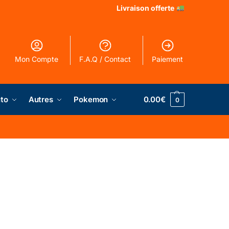
Livraison offerte
Mon Compte
F.A.Q / Contact
Paiement
to
Autres
Pokemon
0.00
€
0