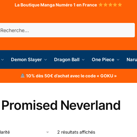
La Boutique Manga Numéro 1 en France
herche
Demon Slayer
Dragon Ball
One Piece
Naru
10% dès 50€ d’achat avec le code « GOKU »
 Promised Neverland
2 résultats affichés