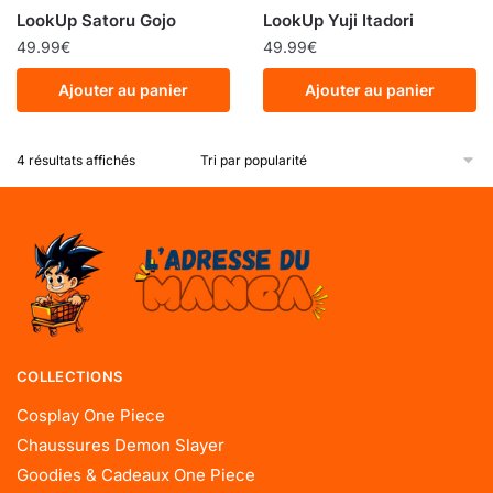
LookUp Satoru Gojo
LookUp Yuji Itadori
49.99
€
49.99
€
Ajouter au panier
Ajouter au panier
4 résultats affichés
COLLECTIONS
Cosplay One Piece
Chaussures Demon Slayer
Goodies & Cadeaux One Piece