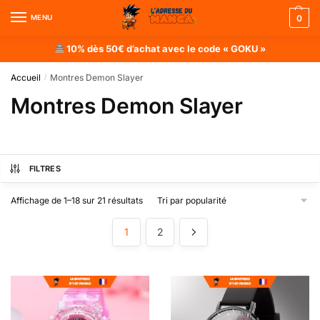
MENU
0
10% dès 50€ d’achat avec le code « GOKU »
Accueil
Montres Demon Slayer
/
Montres Demon Slayer
FILTRES
Affichage de 1–18 sur 21 résultats
1
2