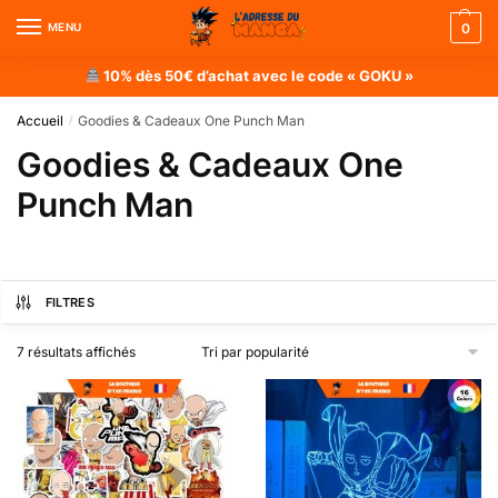
MENU
0
10% dès 50€ d’achat avec le code « GOKU »
Accueil
Goodies & Cadeaux One Punch Man
/
Goodies & Cadeaux One
Punch Man
FILTRES
7 résultats affichés