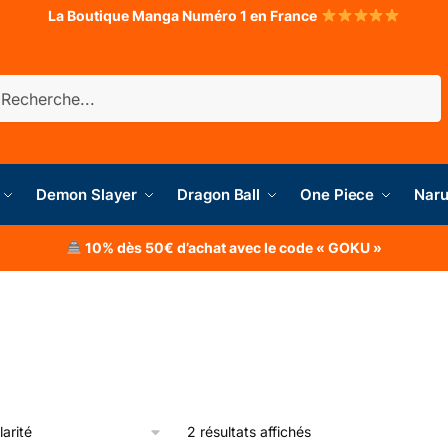
La Boutique Manga Numéro 1 en France
herche
Demon Slayer
Dragon Ball
One Piece
Naru
10% dès 50€ d’achat avec le code « GOKU »
2 résultats affichés