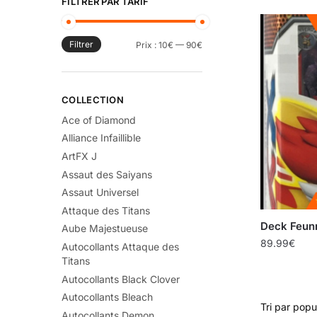
FILTRER PAR TARIF
Filtrer
Prix :
10€
—
90€
COLLECTION
Ace of Diamond
Alliance Infaillible
ArtFX J
Assaut des Saiyans
Assaut Universel
Attaque des Titans
Deck Feun
Aube Majestueuse
89.99
€
Autocollants Attaque des
Titans
Autocollants Black Clover
Autocollants Bleach
Autocollants Demon