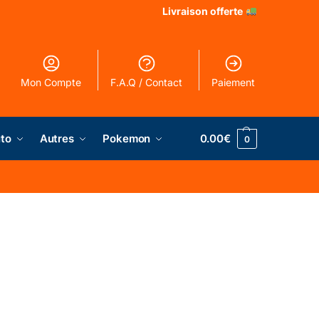
Livraison offerte
Mon Compte
F.A.Q / Contact
Paiement
to
Autres
Pokemon
0.00
€
0