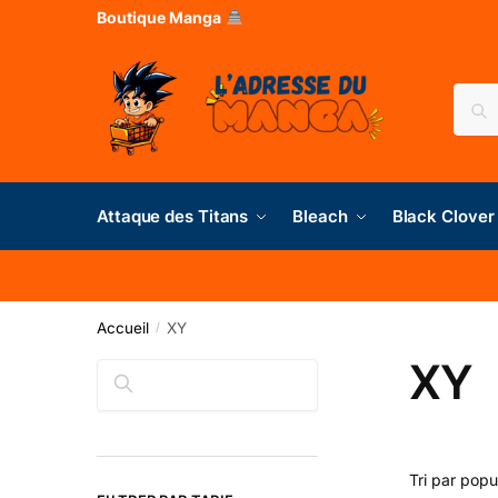
Boutique Manga
Rec
Attaque des Titans
Bleach
Black Clover
Accueil
XY
/
XY
Rechercher