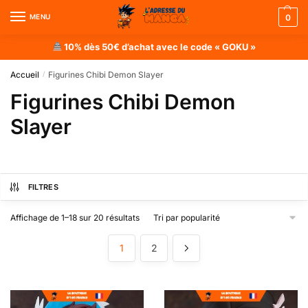
MENU
0
10% dès 50€ d’achat avec le code « GOKU »
Accueil
Figurines Chibi Demon Slayer
/
Figurines Chibi Demon
Slayer
FILTRES
Affichage de 1–18 sur 20 résultats
1
2