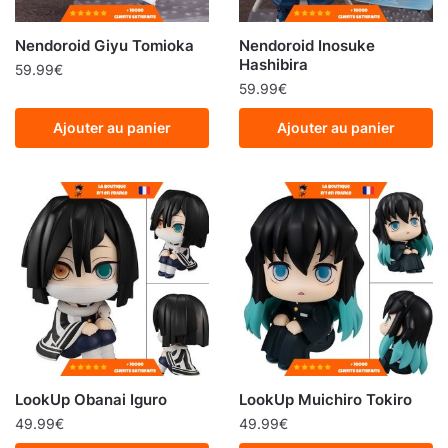
Nendoroid Giyu Tomioka
Nendoroid Inosuke
Hashibira
59.99
€
59.99
€
Ajouter au panier
Ajouter au panier
LookUp Obanai Iguro
LookUp Muichiro Tokiro
49.99
€
49.99
€