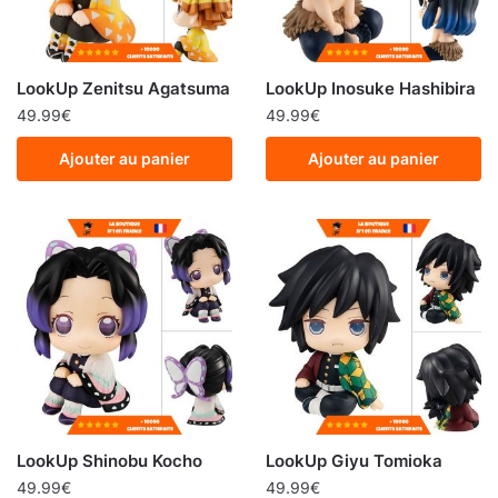
LookUp Zenitsu Agatsuma
LookUp Inosuke Hashibira
49.99
€
49.99
€
Ajouter au panier
Ajouter au panier
LookUp Shinobu Kocho
LookUp Giyu Tomioka
49.99
€
49.99
€