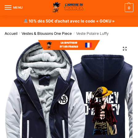
MENU
0
10% dès 50€ d’achat avec le code « GOKU »
Accueil
Vestes & Blousons One Piece
Veste Polaire Luffy
/
/