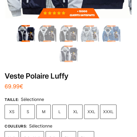
Veste Polaire Luffy
69.99
€
Sélectionne
TAILLE
:
XS
S
M
L
XL
XXL
XXXL
Sélectionne
COULEURS
: