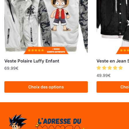
Veste Polaire Luffy Enfant
Veste en Jean 
69.99
€
49.99
€
Choix des options
Choi