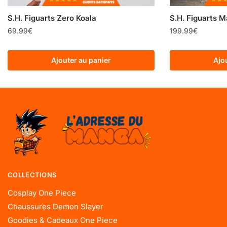
S.H. Figuarts Zero Koala
S.H. Figuarts M
69.99
€
199.99
€
Ajouter au panier
Ajo
COLLECTIONS
Cosplay One Piece
Chaussures Demon Slayer
Goodies & Cadeaux One Piece