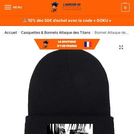
MENU
0
10% dès 50€ d’achat avec le code « GOKU »
Accueil
Casquettes & Bonnets Attaque des Titans
Bonnet Attaque des Titans : Livai
/
/