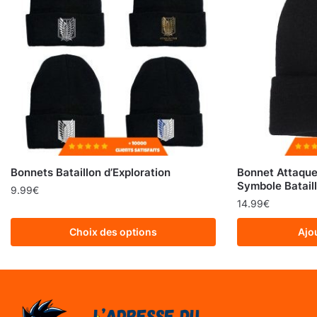
Bonnets Bataillon d’Exploration
Bonnet Attaque 
Symbole Bataill
9.99
€
14.99
€
Choix des options
Ajo