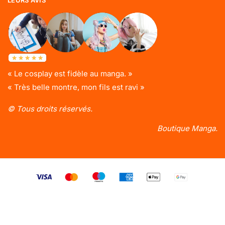
LEURS AVIS
« Le cosplay est fidèle au manga. »
« Très belle montre, mon fils est ravi »
© Tous droits réservés.
Boutique Manga.