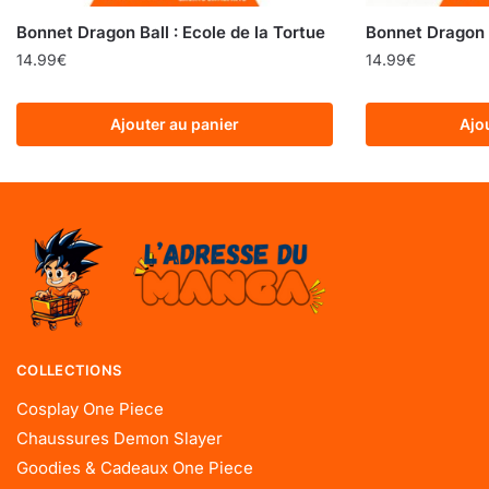
Bonnet Dragon Ball : Ecole de la Tortue
Bonnet Dragon B
14.99
€
14.99
€
Ajouter au panier
Ajo
COLLECTIONS
Cosplay One Piece
Chaussures Demon Slayer
Goodies & Cadeaux One Piece