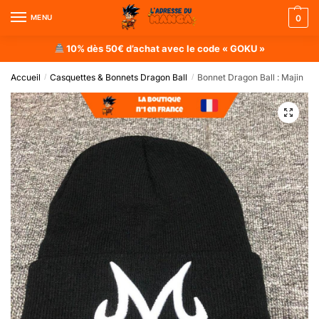
MENU
0
10% dès 50€ d’achat avec le code « GOKU »
Accueil
Casquettes & Bonnets Dragon Ball
Bonnet Dragon Ball : Majin
/
/