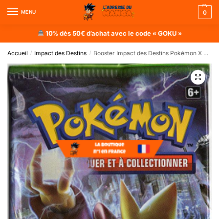
MENU
0
10% dès 50€ d’achat avec le code « GOKU »
Accueil
Impact des Destins
Booster Impact des Destins Pokémon X & Y
/
/