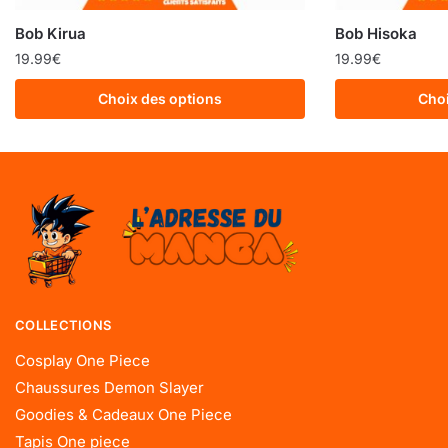
Bob Kirua
Bob Hisoka
19.99
€
19.99
€
Choix des options
Choi
COLLECTIONS
Cosplay One Piece
Chaussures Demon Slayer
Goodies & Cadeaux One Piece
Tapis One piece