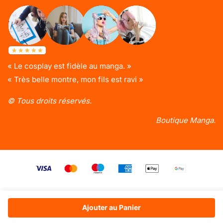
« Le cosplay est fidèle au manga. »
« Très belle montre, mon fils est ravi »
© Tous droits réservés.
Boutique Manga.
Ajouter au Panier