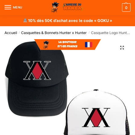
MENU
0
10% dès 50€ d’achat avec le code « GOKU »
Accueil
Casquettes & Bonnets Hunter x Hunter
Casquette Logo Hunter x Hunter
/
/