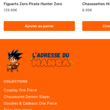
Figuarts Zero Pirate Hunter Zoro
Chaussettes H
129.99
€
8.99
€
Ajouter au panier
Choi
COLLECTIONS
Cosplay One Piece
Chaussures Demon Slayer
Goodies & Cadeaux One Piece
Tapis One piece