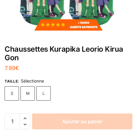
Chaussettes Kurapika Leorio Kirua
Gon
7.99
€
Sélectionne
TAILLE
:
S
M
L
Ajouter au panier