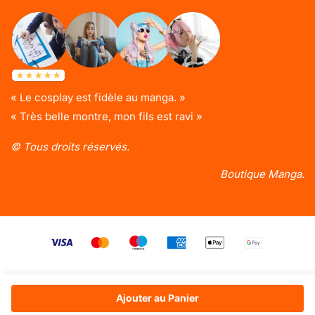
« Le cosplay est fidèle au manga. »
« Très belle montre, mon fils est ravi »
© Tous droits réservés.
Boutique Manga.
Ajouter au Panier