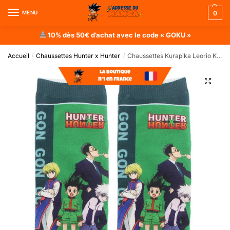
MENU
0
10% dès 50€ d’achat avec le code « GOKU »
Accueil
Chaussettes Hunter x Hunter
Chaussettes Kurapika Leorio Kirua Gon
/
/