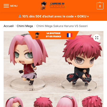
MENU
0
10% dès 50€ d’achat avec le code « GOKU »
Accueil
Chimi Mega
Chimi Mega Sakura Haruno VS Sasori
/
/