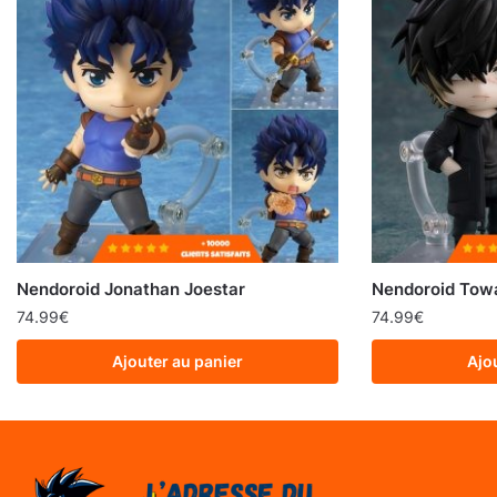
Nendoroid Jonathan Joestar
Nendoroid Tow
74.99
€
74.99
€
Ajouter au panier
Ajo