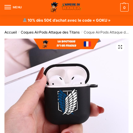
MENU
0
10% dès 50€ d’achat avec le code « GOKU »
Accueil
Coques AirPods Attaque des Titans
Coque AirPods Attaque des Titans : Symbole Bataillon d’Exploration
/
/