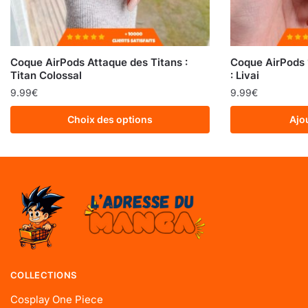
Coque AirPods Attaque des Titans :
Coque AirPods 
Titan Colossal
: Livai
9.99
€
9.99
€
Choix des options
Ajo
COLLECTIONS
Cosplay One Piece