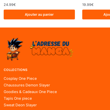
24.99
€
19.99
€
Ajouter au panier
Ajo
COLLECTIONS
Cosplay One Piece
Chaussures Demon Slayer
Goodies & Cadeaux One Piece
Tapis One piece
Sweat Deon Slayer