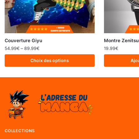
Couverture Giyu
Montre Zenits
54.99
€
–
89.99
€
19.99
€
Choix des options
Ajo
COLLECTIONS