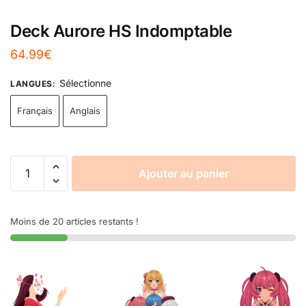
Deck Aurore HS Indomptable
64.99
€
Sélectionne
LANGUES
:
Français
Anglais
Ajouter au panier
Moins de 20 articles restants !