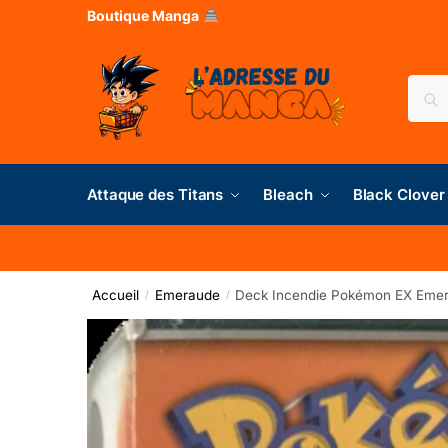
Boutique Manga
Rec
Attaque des Titans
Bleach
Black Clover
Accueil
Emeraude
Deck Incendie Pokémon EX Eme
/
/