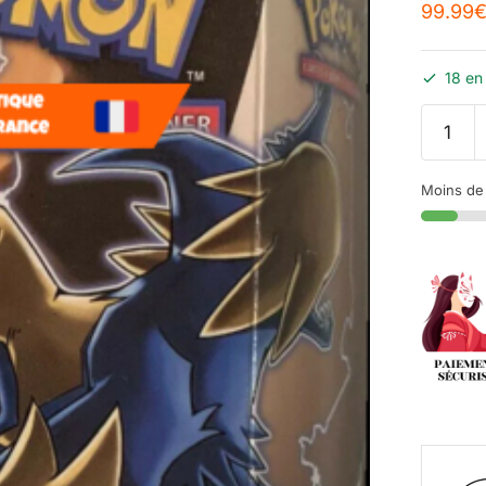
99.99
18 en
Moins de 1