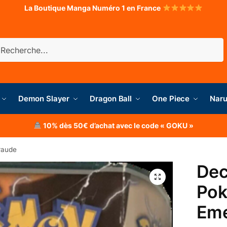
La Boutique Manga Numéro 1 en France
herche
Demon Slayer
Dragon Ball
One Piece
Naru
10% dès 50€ d’achat avec le code « GOKU »
raude
Dec
Po
Em