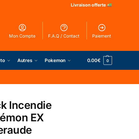
Livraison offerte
Mon Compte
F.A.Q / Contact
Paiement
to
Autres
Pokemon
0.00
€
0
k Incendie
kémon EX
eraude