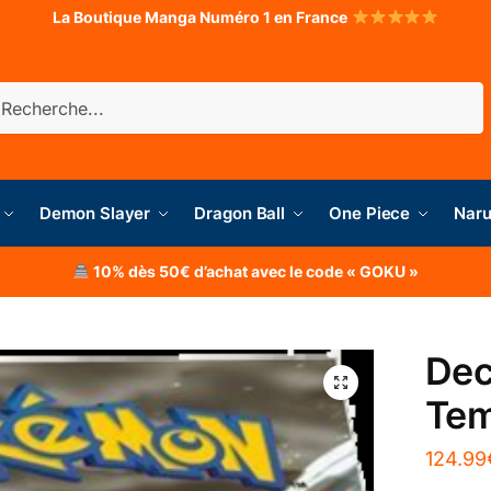
La Boutique Manga Numéro 1 en France
herche
Demon Slayer
Dragon Ball
One Piece
Naru
10% dès 50€ d’achat avec le code « GOKU »
Dec
Te
124.99