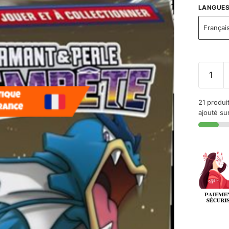
LANGUE
Françai
21 produi
ajouté sur