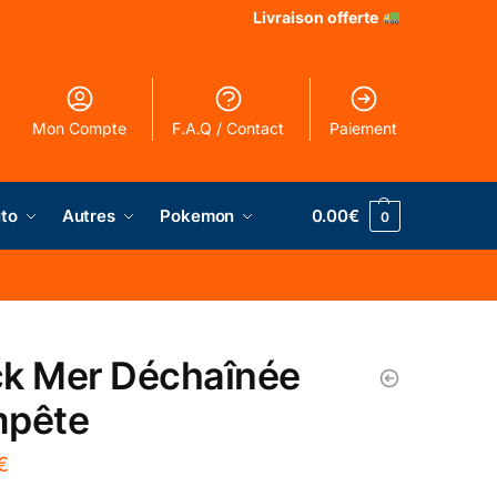
Livraison offerte
Mon Compte
F.A.Q / Contact
Paiement
to
Autres
Pokemon
0.00
€
0
k Mer Déchaînée
mpête
€