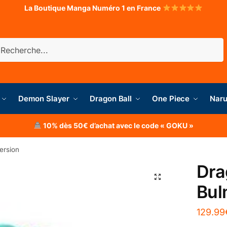
La Boutique Manga Numéro 1 en France
herche
Demon Slayer
Dragon Ball
One Piece
Naru
10% dès 50€ d’achat avec le code « GOKU »
ersion
Dra
Bul
129.99