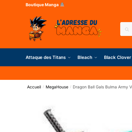
Boutique Manga
Rec
Attaque des Titans
Bleach
Black Clover
Accueil
MegaHouse
Dragon Ball Gals Bulma Army V
/
/