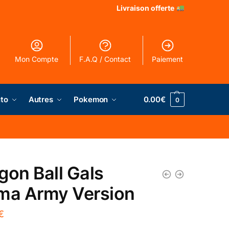
Livraison offerte
Mon Compte
F.A.Q / Contact
Paiement
to
Autres
Pokemon
0.00
€
0
gon Ball Gals
ma Army Version
€