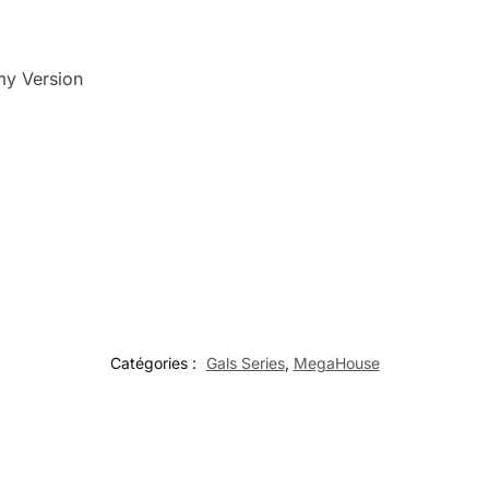
my Version
Catégories :
Gals Series
,
MegaHouse