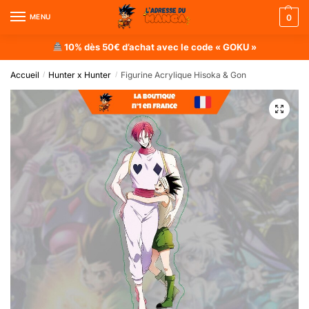
MENU
0
10% dès 50€ d’achat avec le code « GOKU »
Accueil
Hunter x Hunter
Figurine Acrylique Hisoka & Gon
/
/