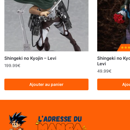
Shingeki no Kyojin – Levi
Shingeki no Kyo
Levi
199.99
€
49.99
€
Ajouter au panier
Ajo