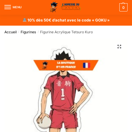
MENU
0
10% dès 50€ d’achat avec le code « GOKU »
Accueil
Figurines
Figurine Acrylique Tetsuro Kuro
/
/