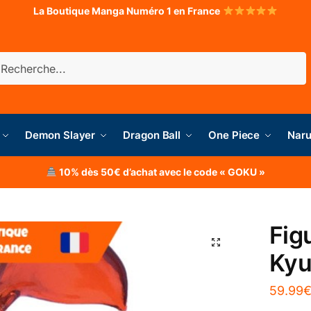
La Boutique Manga Numéro 1 en France
herche
Demon Slayer
Dragon Ball
One Piece
Naru
10% dès 50€ d’achat avec le code « GOKU »
Fig
Kyu
59.99