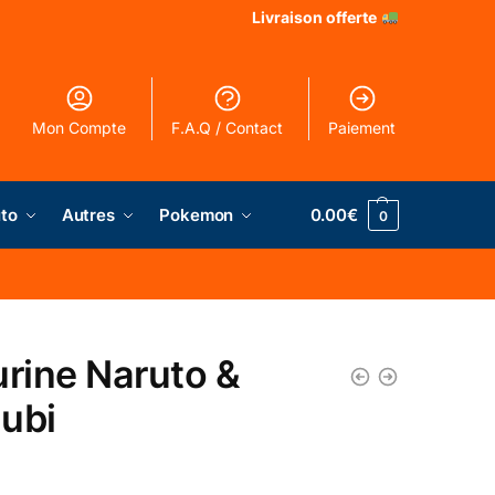
Livraison offerte
Mon Compte
F.A.Q / Contact
Paiement
to
Autres
Pokemon
0.00
€
0
urine Naruto &
ubi
€