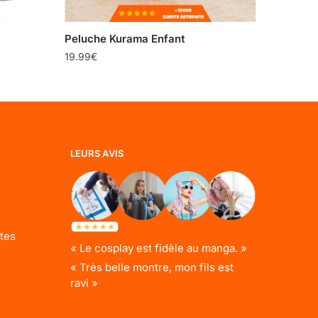
Peluche Kurama Enfant
19.99
€
LEURS AVIS
tes
« Le cosplay est fidèle au manga. »
« Très belle montre, mon fils est
ravi »