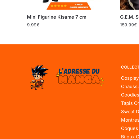
Mini Figurine Kisame 7 cm
G.E.M. 
9.99
€
159.99
€
COLLEC
Cosplay
Chaussu
Goodies
Tapis O
Sweat D
Montres
Coques
Bijoux 