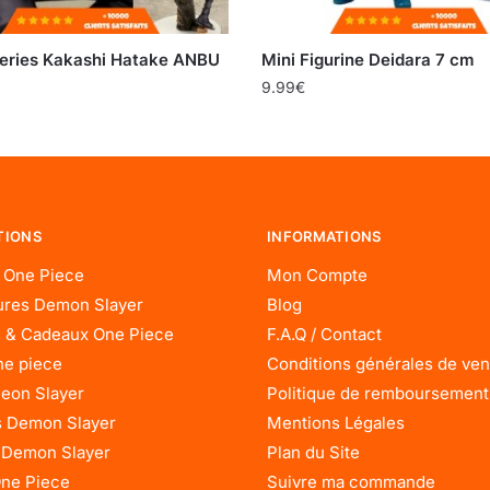
Series Kakashi Hatake ANBU
Mini Figurine Deidara 7 cm
9.99
€
TIONS
INFORMATIONS
 One Piece
Mon Compte
res Demon Slayer
Blog
 & Cadeaux One Piece
F.A.Q / Contact
ne piece
Conditions générales de ven
eon Slayer
Politique de remboursement
 Demon Slayer
Mentions Légales
 Demon Slayer
Plan du Site
One Piece
Suivre ma commande