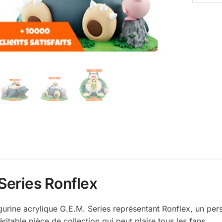
 Series Ronflex
gurine acrylique G.E.M. Series représentant Ronflex, un 
éritable pièce de collection qui peut plaire tous les fans.