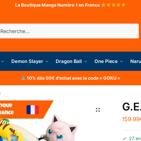
La Boutique Manga Numéro 1 en France
herche
Demon Slayer
Dragon Ball
One Piece
Naru
10% dès 50€ d’achat avec le code « GOKU »
x
G.E
159.99
27 en