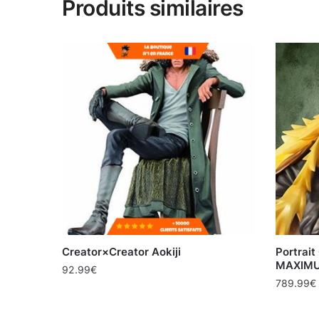
Produits similaires
Creator×Creator Aokiji
Portrait
MAXIM
92.99
€
789.99
€