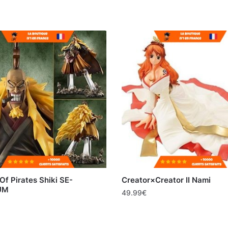
 Of Pirates Shiki SE-
Creator×Creator II Nami
UM
49.99
€