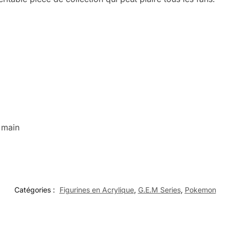
a main
Catégories :
Figurines en Acrylique
,
G.E.M Series
,
Pokemon