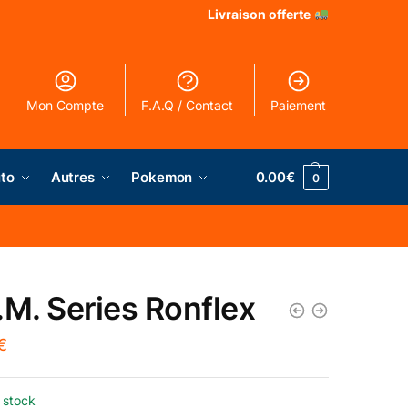
Livraison offerte
Mon Compte
F.A.Q / Contact
Paiement
to
Autres
Pokemon
0.00
€
0
.M. Series Ronflex
€
 stock