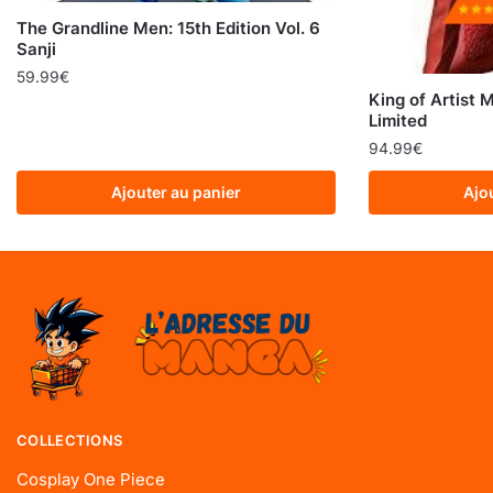
The Grandline Men: 15th Edition Vol. 6
Sanji
59.99
€
King of Artist 
Limited
94.99
€
Ajouter au panier
Ajo
COLLECTIONS
Cosplay One Piece