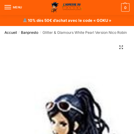
MENU
0
10% dès 50€ d’achat avec le code « GOKU »
Accueil
Banpresto
Glitter & Glamours White Pearl Version Nico Robin
/
/