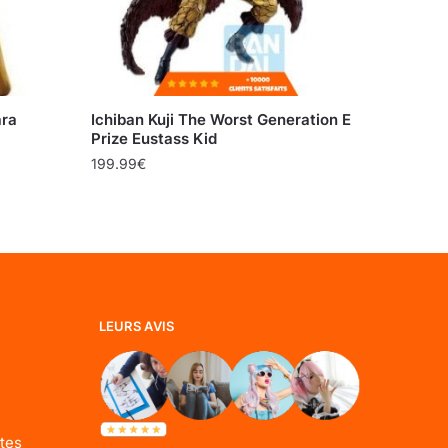
ara
Ichiban Kuji The Worst Generation E
Prize Eustass Kid
199.99
€
LEURS AVIS
tes