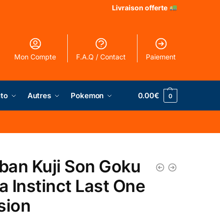
Livraison offerte
Mon Compte
F.A.Q / Contact
Paiement
to
Autres
Pokemon
0.00
€
0
iban Kuji Son Goku
ra Instinct Last One
sion