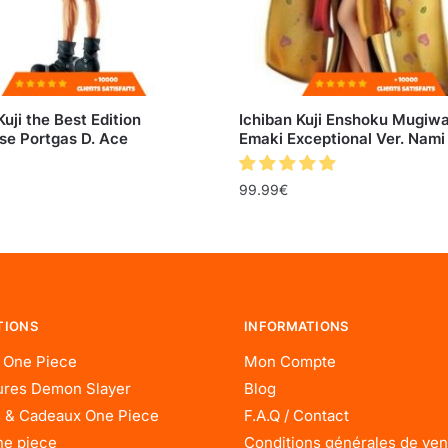
Kuji the Best Edition
Ichiban Kuji Enshoku Mugiw
se Portgas D. Ace
Emaki Exceptional Ver. Nami
99.99
€
TIONS
INFORMATIONS
 One Piece
Mon Compte
res Demon Slayer
Blog
 & Cadeaux One Piece
F.A.Q / Contact
ne piece
Conditions générales de ven