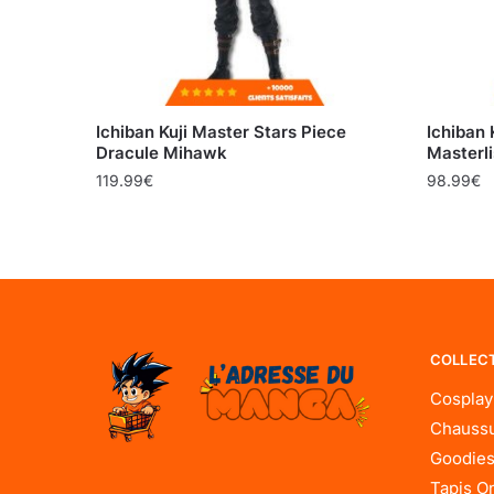
Ichiban Kuji Master Stars Piece
Ichiban 
Dracule Mihawk
Masterli
119.99
€
98.99
€
COLLEC
Cosplay
Chaussu
Goodies
Tapis O