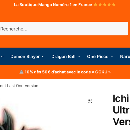
La Boutique Manga Numéro 1 en France
herche
Demon Slayer
Dragon Ball
One Piece
Naru
10% dès 50€ d’achat avec le code « GOKU »
inct Last One Version
Ich
Ult
Ver