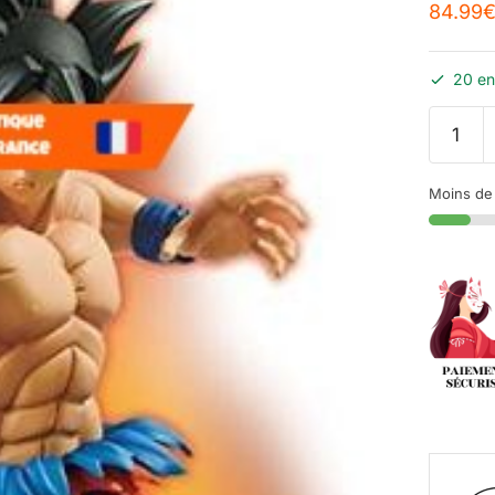
84.99
20 en
Moins de 