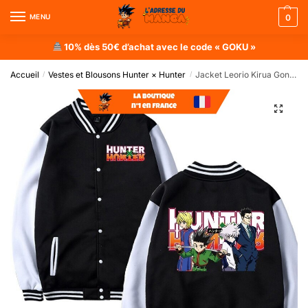
MENU
0
10% dès 50€ d’achat avec le code « GOKU »
Accueil
Vestes et Blousons Hunter × Hunter
Jacket Leorio Kirua Gon Kirupika
/
/