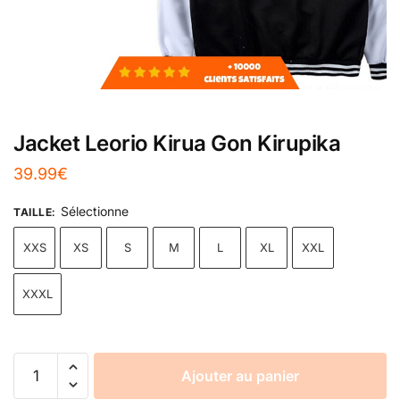
Jacket Leorio Kirua Gon Kirupika
39.99
€
Sélectionne
TAILLE
:
XXS
XS
S
M
L
XL
XXL
XXXL
Ajouter au panier