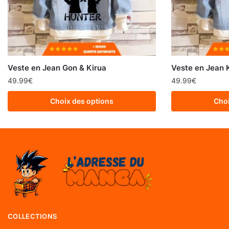
Veste en Jean Gon & Kirua
Veste en Jean K
49.99
€
49.99
€
Choix des options
Choi
COLLECTIONS