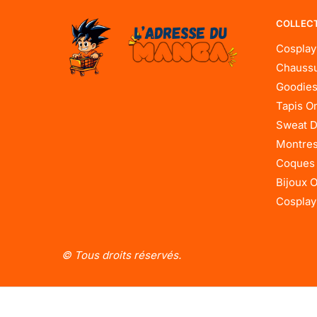
COLLEC
Cosplay
Chaussu
Goodies
Tapis O
Sweat D
Montres
Coques
Bijoux 
Cosplay
© Tous droits réservés.