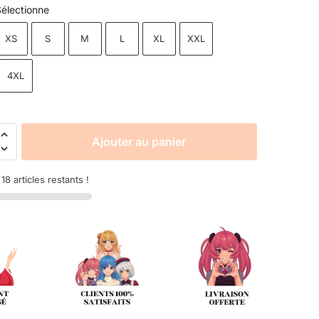
électionne
XS
S
M
L
XL
XXL
4XL
Ajouter au panier
8 articles restants !