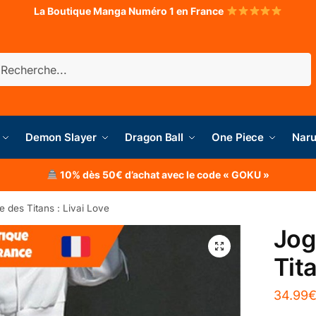
La Boutique Manga Numéro 1 en France
herche
Demon Slayer
Dragon Ball
One Piece
Naru
10% dès 50€ d’achat avec le code « GOKU »
e des Titans : Livai Love
Jog
Tita
34.99