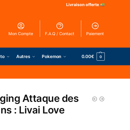
Livraison offerte
Mon Compte
F.A.Q / Contact
Paiement
to
Autres
Pokemon
0.00
€
0
ging Attaque des
ns : Livai Love
€