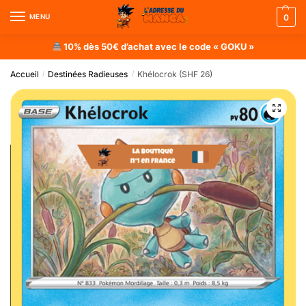
MENU
0
10% dès 50€ d’achat avec le code « GOKU »
Accueil
Destinées Radieuses
Khélocrok (SHF 26)
/
/