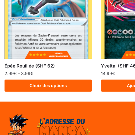
Épée Rouillée (SHF 62)
Yveltal (SHF 4
2.99
€
–
3.99
€
14.99
€
Choix des options
Ajo