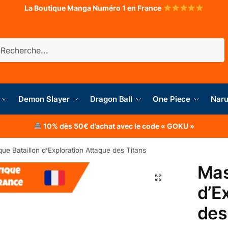
La Boutique Manga Numéro 1 en France
herche
Demon Slayer
Dragon Ball
One Piece
Naru
10% dès 50€ d’achat avec le code « GOKU »
ue Bataillon d’Exploration Attaque des Titans
Mas
d’E
des