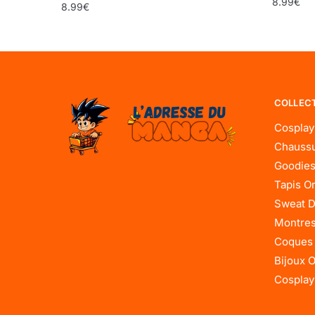
8.99
€
8.99
€
COLLEC
Cosplay
Chaussu
Goodies
Tapis O
Sweat D
Montres
Coques
Bijoux 
Cosplay