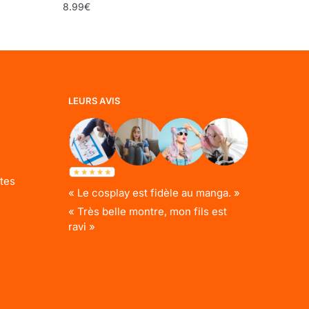
8.99
€
LEURS AVIS
tes
« Le cosplay est fidèle au manga. »
« Très belle montre, mon fils est
ravi »