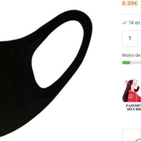
8.99
€
14 en
Moins de 1