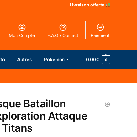
Livraison offerte
Mon Compte
F.A.Q / Contact
Paiement
to
Autres
Pokemon
0.00
€
0
que Bataillon
xploration Attaque
 Titans