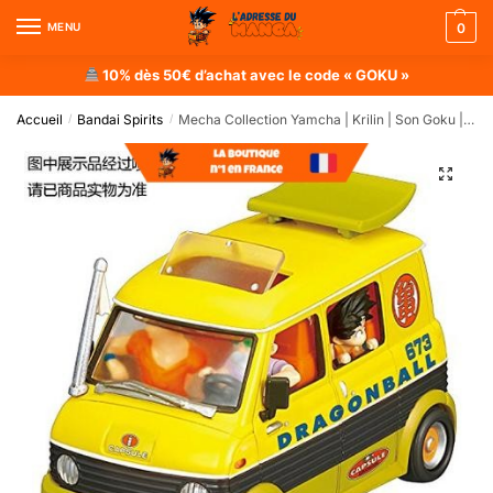
MENU
0
10% dès 50€ d’achat avec le code « GOKU »
Accueil
Bandai Spirits
Mecha Collection Yamcha | Krilin | Son Goku | Kamé Sennin Vol.7
/
/