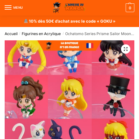
MENU
0
10% dès 50€ d’achat avec le code « GOKU »
Accueil
Figurines en Acrylique
Ochatomo Series Prisme Sailor Moon (Lot de 8 Figurines)
/
/