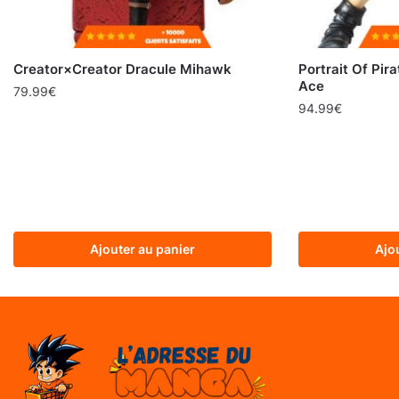
Creator×Creator Dracule Mihawk
Portrait Of Pir
Ace
79.99
€
94.99
€
Ajouter au panier
Ajo