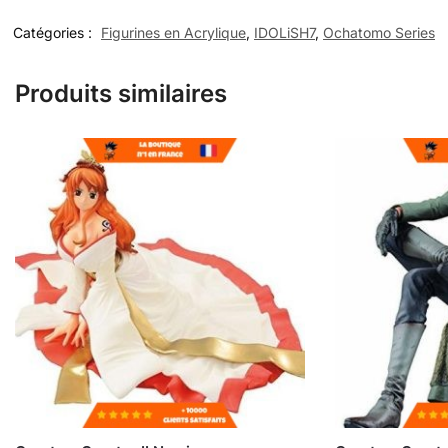
Catégories :
Figurines en Acrylique
,
IDOLiSH7
,
Ochatomo Series
Produits similaires