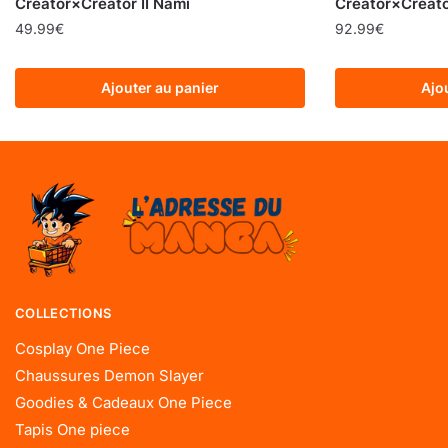
Creator×Creator II Nami
Creator×Creato
49.99
€
92.99
€
Ajouter au panier
Ajo
COLLECTIONS
Cosplay One Piece
Chaussures Demon Slayer
Goodies & Cadeaux One Piece
Tapis One piece