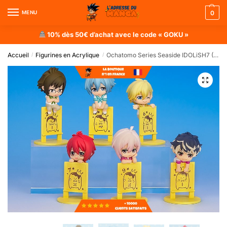
MENU
0
10% dès 50€ d’achat avec le code « GOKU »
Accueil
Figurines en Acrylique
Ochatomo Series Seaside IDOLiSH7 (Lot de 6 Figurines)
/
/