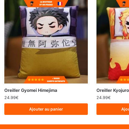
Oreiller Gyomei Himejima
Oreiller Kyoju
24.99
€
24.99
€
Ajouter au panier
Ajo