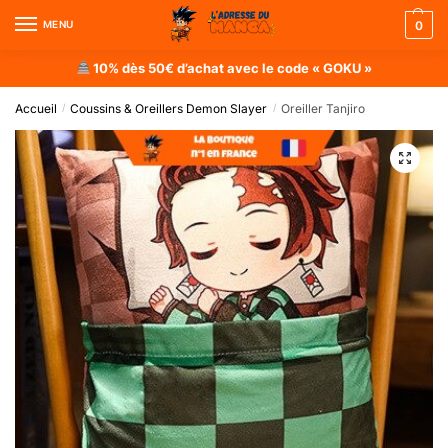
MENU
0
10% dès 50€ d’achat avec le code « GOKU »
Accueil
Coussins & Oreillers Demon Slayer
Oreiller Tanjiro
/
/