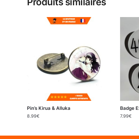
Produits similaires
Pin’s Kirua & Alluka
Badge E
8.99
€
7.99
€