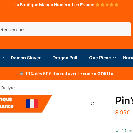
La Boutique Manga Numéro 1 en France
herche
Demon Slayer
Dragon Ball
One Piece
Naru
10% dès 50€ d’achat avec le code « GOKU »
a Zoldyck
Pin
8.99
€
10 en