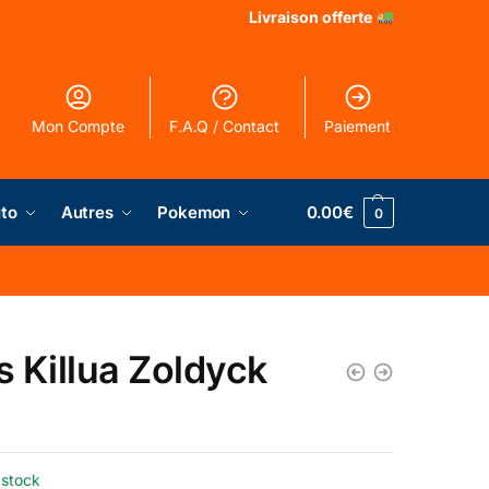
Livraison offerte
Mon Compte
F.A.Q / Contact
Paiement
to
Autres
Pokemon
0.00
€
0
’s Killua Zoldyck
 stock